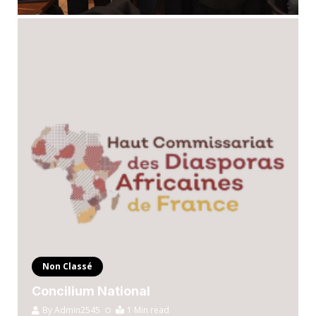
Non Classé
Concilium National
By
Admin2545
1 Min read