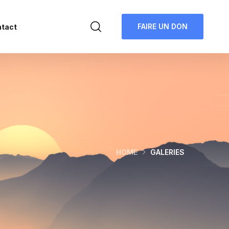
FAIRE UN DON
tact
HOME
GALERIES