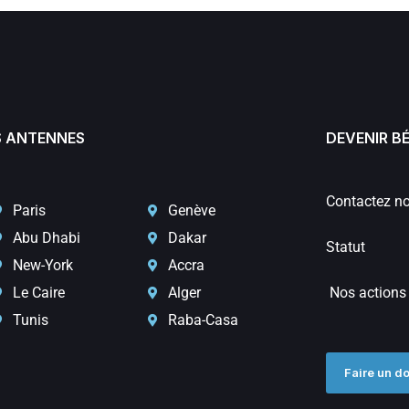
 ANTENNES
DEVENIR B
Contactez n
Paris
Genève
Abu Dhabi
Dakar
Statut
New-York
Accra
Le Caire
Alger
Nos actions
Tunis
Raba-Casa
Faire un d