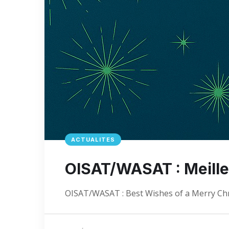
ACTUALITES
OISAT/WASAT : Meill
OISAT/WASAT : Best Wishes of a Merry Ch