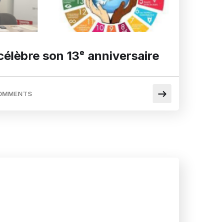
lèbre son 13ᵉ anniversaire
OMMENTS