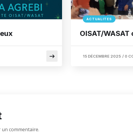
ACTUALITES
oeux
OISAT/WASAT cé
15 DÉCEMBRE 2025
/
0 C
t
r un commentaire.